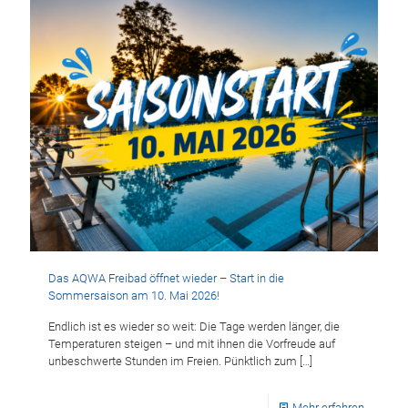
Das AQWA Freibad öffnet wieder – Start in die
Sommersaison am 10. Mai 2026!
Endlich ist es wieder so weit: Die Tage werden länger, die
Temperaturen steigen – und mit ihnen die Vorfreude auf
unbeschwerte Stunden im Freien. Pünktlich zum
[…]
Mehr erfahren